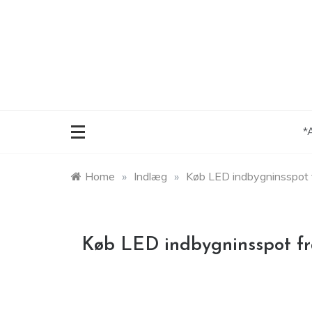
Skip
to
content
*
Home
»
Indlæg
»
Køb LED indbygninsspot 
Køb LED indbygninsspot fr