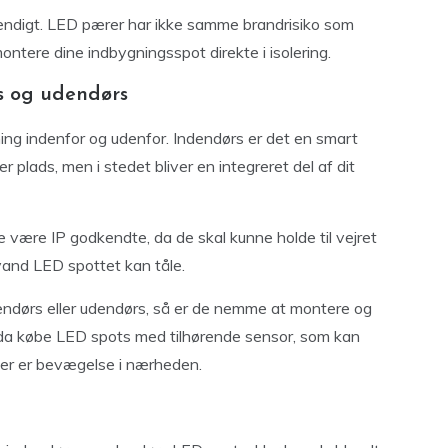
endigt. LED pærer har ikke samme brandrisiko som
ntere dine indbygningsspot direkte i isolering.
s og udendørs
ing indenfor og udenfor. Indendørs er det en smart
 plads, men i stedet bliver en integreret del af dit
være IP godkendte, da de skal kunne holde til vejret
 vand LED spottet kan tåle.
dendørs eller udendørs, så er de nemme at montere og
ndda købe LED spots med tilhørende sensor, som kan
 der er bevægelse i nærheden.