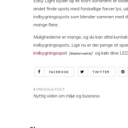
Easy Light byder op et stort sortiment af båd
andet finde spots med forskellige farver lys,
indbygningsspots som blender sammen med dit 
mange flere.
Mulighederne er mange, og du kan altid kontakte
indbygningsspots. Lige nu er der penge at spa
indbygningsspot
og køb dine LED
FACEBOOK
TWITTER
Indlægsnavigation
Nyttig viden om miljø og business