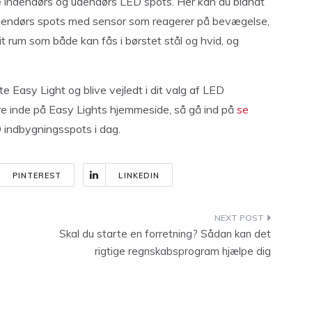
e indendørs og udendørs LED spots. Her kan du blandt
 udendørs spots med sensor som reagerer på bevægelse,
rum som både kan fås i børstet stål og hvid, og
 Easy Light og blive vejledt i dit valg af LED
re inde på Easy Lights hjemmeside, så gå ind på
se
 indbygningsspots i dag.
PINTEREST
LINKEDIN
Skal du starte en forretning? Sådan kan det
rigtige regnskabsprogram hjælpe dig