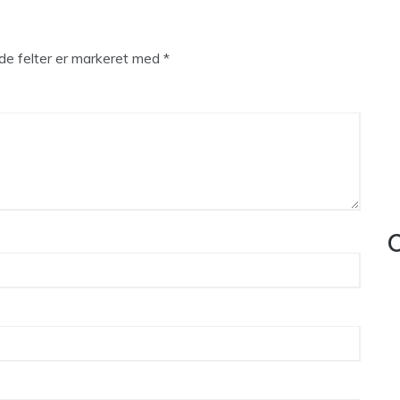
e felter er markeret med
*
C