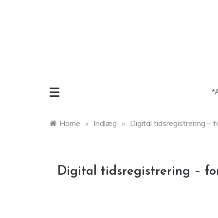
Skip
to
content
*
Home
»
Indlæg
»
Digital tidsregistrering –
Digital tidsregistrering – f