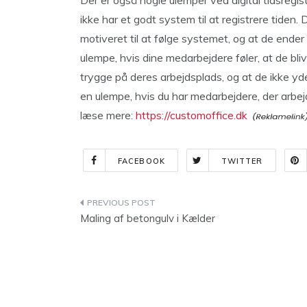
Der er også nogle ulemper ved digital tidsregis
ikke har et godt system til at registrere tiden. 
motiveret til at følge systemet, og at de ende
ulempe, hvis dine medarbejdere føler, at de blive
trygge på deres arbejdsplads, og at de ikke yd
en ulempe, hvis du har medarbejdere, der arbejde
læse mere:
https://customoffice.dk
FACEBOOK
TWITTER
Indlægsnavigation
Maling af betongulv i Kælder