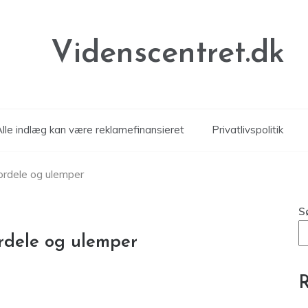
Videnscentret.dk
Alle indlæg kan være reklamefinansieret
Privatlivspolitik
 fordele og ulemper
S
ordele og ulemper
R