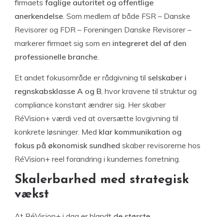
firmaets
faglige autoritet og offentlige
anerkendelse
. Som medlem af både FSR – Danske
Revisorer og FDR – Foreningen Danske Revisorer –
markerer firmaet sig som en
integreret del af den
professionelle branche
.
Et andet fokusområde er rådgivning til
selskaber i
regnskabsklasse A og B
, hvor kravene til struktur og
compliance konstant ændrer sig. Her skaber
RéVision+ værdi ved at oversætte lovgivning til
konkrete løsninger. Med
klar kommunikation og
fokus på økonomisk sundhed
skaber revisorerne hos
RéVision+ reel forandring i kundernes forretning.
Skalerbarhed med strategisk
vækst
At RéVision+ i dag er blandt
de største