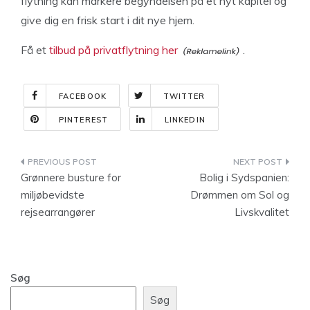
flytning kan markere begyndelsen på et nyt kapitel og
give dig en frisk start i dit nye hjem.
Få et
tilbud på privatflytning her
.
FACEBOOK
TWITTER
PINTEREST
LINKEDIN
Indlægsnavigation
Grønnere busture for
Bolig i Sydspanien:
miljøbevidste
Drømmen om Sol og
rejsearrangører
Livskvalitet
Søg
Søg